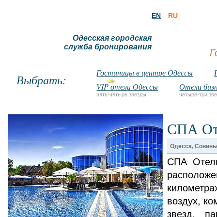
EN
RU
Одесская городская
служба бронирования
Г
Гостиницы в центре Одессы
Выбрать:
VIP отели Одессы
Отели бизн
пять-четыре звезды
четыре-три зв
СПА От
Одесса, Совинь
СПА Отель
располож
километра
воздух, к
звезд, п