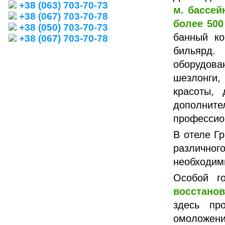
+38 (063) 703-70-73
м. бассе
+38 (067) 703-70-78
более 500
+38 (050) 703-70-73
банный ко
+38 (067) 703-70-78
бильярд.
оборудова
шезлонги,
красоты,
дополнит
профессио
В отеле Г
различног
необходим
Особой г
восстано
здесь пр
омоложен