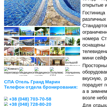
открытые и
Гостиниц
различных
Стандар
ограниче
номера Ст
оснаще
телевиден
мини сейф
Просторны
оборудова
вкусную, 
СПА Отель Гранд Марин
порадует 
Телефон отдела бронирования:
а в зимнем
возле неб
+38 (048) 703-70-58
+38 (048) 728-80-20
Для отдых