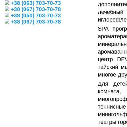
+38 (063) 703-70-73
дополнит
+38 (067) 703-70-78
лечебный
+38 (050) 703-70-73
иглорефле
+38 (067) 703-70-78
SPA прог
ароматера
минераль
аромаванн
центр DEV
тайский ма
многое дру
Для дете
комната
многопро
теннисны
минигольфа
театры гор