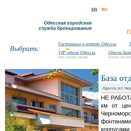
EN
RU
Одесская городская
служба бронирования
Г
Гостиницы в центре Одессы
Выбрать:
VIP отели Одессы
Отели бизн
пять-четыре звезды
четыре-три зв
База от
Одесса, пгт. Че
НЕ РАБОТА
км от цен
Черноморс
фонтанам
корпусами