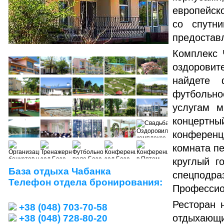
европейско
со спутни
предоставл
Комплекс 
оздоровит
найдете 
футбольно
услугам м
концертн
конференц
комната пе
круглый г
База отдыха Чабанка
спецподр
Телефон отдела бронирования:
Профессио
Ресторан 
+38 (048) 703-70-58
отдыхающи
+38 (048) 728-80-20