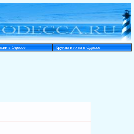
рсии в Одессе
Круизы и яхты в Одессе