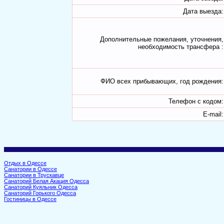
Дата выезда:
Дополнительные пожелания, уточнения,
необходимость трансфера :
ФИО всех прибывающих, год рождения:
Телефон с кодом:
E-mail:
Отдых в Одессе
Санатории в Одессе
Санатории в Трускавце
Санаторий Белая Акация Одесса
Санаторий Куяльник Одесса
Санаторий Горького Одесса
Гостиницы в Одессе