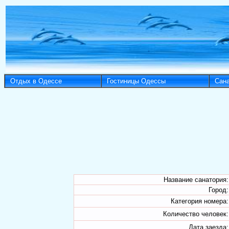
Отдых в Одессе
Гостиницы Одессы
Сан
Название санатория:
Город:
Категория номера:
Количество человек:
Дата заезда: