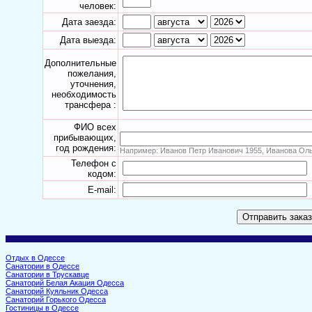
человек:
Дата заезда:
Дата выезда:
Дополнительные
пожелания,
уточнения,
необходимость
трансфера :
ФИО всех
прибывающих,
год рождения:
Например: Иванов Петр Иванович 1955, Иванова Оль
Телефон с
кодом:
E-mail:
Отдых в Одессе
Санатории в Одессе
Санатории в Трускавце
Санаторий Белая Акация Одесса
Санаторий Куяльник Одесса
Санаторий Горького Одесса
Гостиницы в Одессе